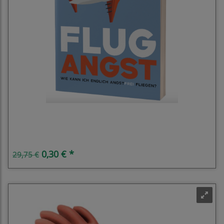
Flugangst
0,30 € *
29,75 €