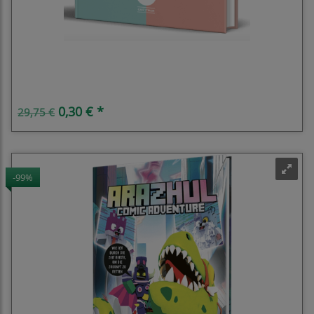
I Just Came for the Food
0,30 € *
29,75 €
-99%