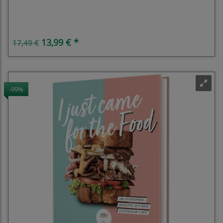
SECUMAX 370
13,99 € *
17,49 €
-99%