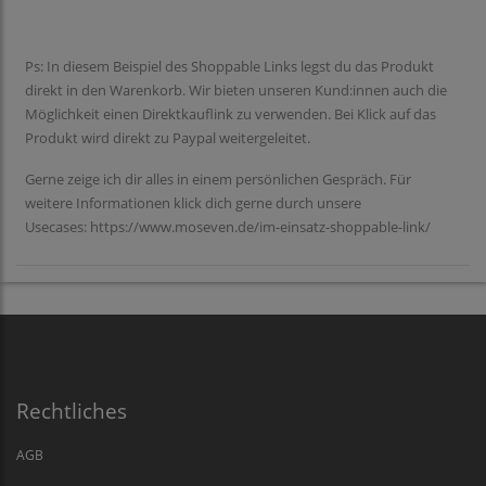
Ps: In diesem Beispiel des Shoppable Links legst du das Produkt
direkt in den Warenkorb. Wir bieten unseren Kund:innen auch die
Möglichkeit einen Direktkauflink zu verwenden. Bei Klick auf das
Produkt wird direkt zu Paypal weitergeleitet.
Gerne zeige ich dir alles in einem persönlichen Gespräch. Für
weitere Informationen klick dich gerne durch unsere
Usecases:
https://www.moseven.de/im-einsatz-shoppable-link/
Rechtliches
AGB